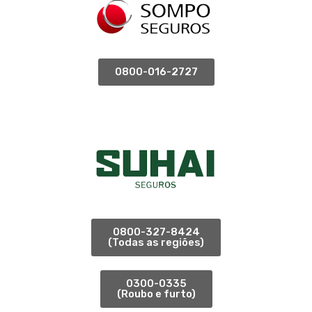
0800-016-2727
0800-327-8424
(Todas as regiões)
0300-0335
(Roubo e furto)